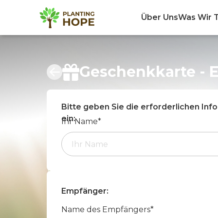
Über Uns
Was Wir 
Geschenkkarte - 
Bitte geben Sie die erforderlichen In
ein:
Ihr Name*
Empfänger
:
Name des Empfängers*