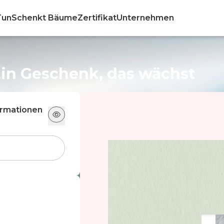
Tun
Schenkt Bäume
Zertifikat
Unternehmen
Ein Geschenk, das wächst
formationen